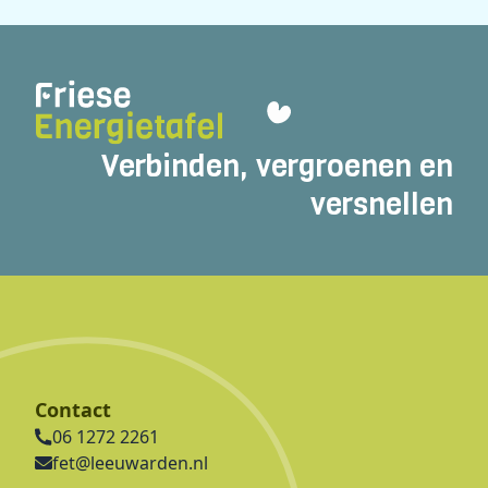
Verbinden, vergroenen en
versnellen
Contact
06 1272 2261
fet@leeuwarden.nl