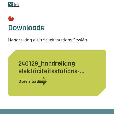
fet
Downloads
Handreiking elektriciteitsstations Fryslân
240129_handreiking-
elektriciteitsstations-
fryslan_definitief-
Download
gecomprimeerd.pdf